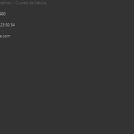
uhtémoc – Ciudad de México
480
 23 50 34
a.com