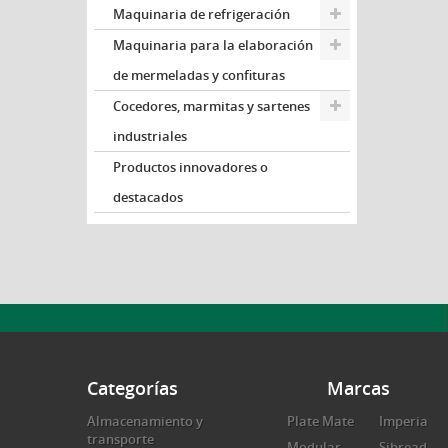
Maquinaria de refrigeración
Maquinaria para la elaboración
de mermeladas y confituras
Cocedores, marmitas y sartenes
industriales
Productos innovadores o
destacados
Categorías
Marcas
Almacenamiento y
Plate Mate
Imperia
transporte
Modular
Sibread