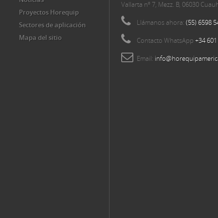
Vallarta nº 7, Mezz. B, 06030 Cua
Proyectos Horequip
Llámanos ahora:
(55) 6598 5
Sectores de aplicación
Mapa del sitio
Contacto WhatsApp
+34 601
Email:
info@horequipameric