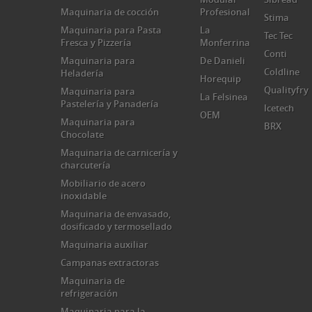
Maquinaria de cocción
Profesional
Stima
Maquinaria para Pasta
La
Tec Tec
Fresca y Pizzería
Monferrina
Conti
Maquinaria para
De Danieli
Coldline
Heladería
Horequip
Qualityfry
Maquinaria para
La Felsinea
Pastelería y Panadería
Icetech
OEM
Maquinaria para
BRX
Chocolate
Maquinaria de carnicería y
charcutería
Mobiliario de acero
inoxidable
Maquinaria de envasado,
dosificado y termosellado
Maquinaria auxiliar
Campanas extractoras
Maquinaria de
refrigeración
Maquinaria para la