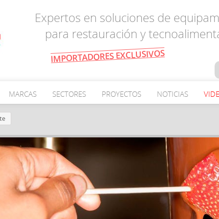
Expertos en soluciones de equipam
para restauración y tecnoaliment
IMPORTADORES EXCLUSIVOS
MARCAS
SECTORES
PROYECTOS
NOTICIAS
VID
te