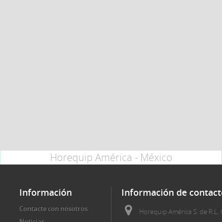
Horequip América - México
Información
Información de contact
Contacte con nosotros
Horequip América S. de R.L. 
Noticias