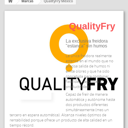
Marcas
QualityFry México
QualityFry
La exclusiva freidora
"estanca" sin humos
La única freidora realmente
estanca en el mundo que no
precisa salida de humos ni
emite olores y que ha sido
concebida para combinar
fiabilidad, seguridad y
productividad.
Capaz de freír de manera
automática y autónoma hasta
dos productos diferentes
simultáneamente (mas un
tercero en espera automática). Alcanza niveles óptimos de
rentabilidad porque ofrece un producto de alta calidad en un
tiempo récord.