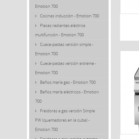
Emotion 700
Cocinas inducción - Emotion 700
Placas radiantes eléctrica
multifunción - Emotion 700
Cuece-pastas versión simple -
Emotion 700
Cuece-pastas versión extreme -
Emotion 700
Baños maría gas - Emotion 700
Baños maría eléctricos - Emotion
700
Freidoras a gas versión Simple
PW (quemadores en la cuba) -
Emotion 700