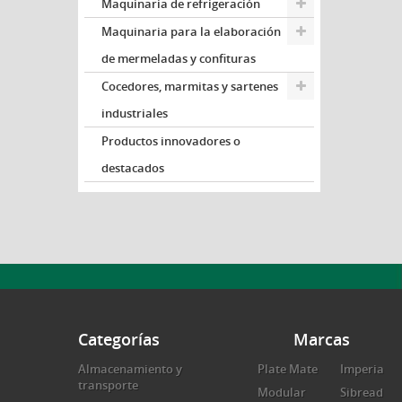
Maquinaria de refrigeración
Maquinaria para la elaboración
de mermeladas y confituras
Cocedores, marmitas y sartenes
industriales
Productos innovadores o
destacados
Categorías
Marcas
Almacenamiento y
Plate Mate
Imperia
transporte
Modular
Sibread