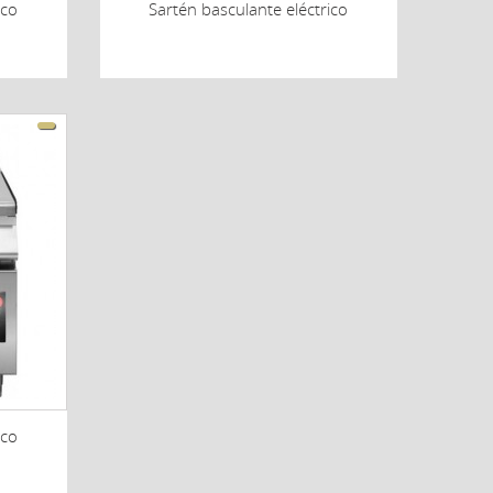
ico
Sartén basculante eléctrico
ico