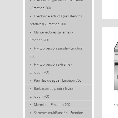
Freidoras a gas versión extreme
- Emotion 700
Freidora eléctricas (resistencias
rotativas) - Emotion 700
Mantenedores calientes -
Emotion 700
Fry top versión simple - Emotion
700
Fry top versión extreme -
Emotion 700
Parrillas de agua - Emotion 700
Barbacoa de piedra lávica -
Emotion 700
Sa
Marmitas - Emotion 700
Sartenes multifunción - Emotion