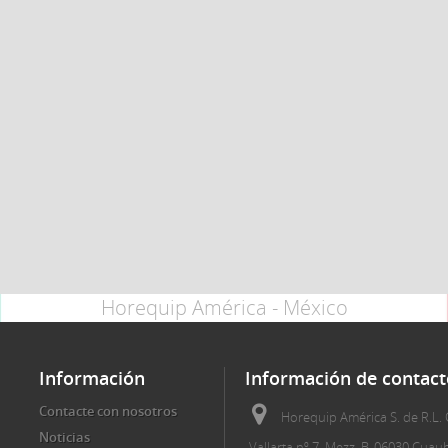
Horequip América - México
Información
Información de contact
Contacte con nosotros
Horequip América S. de R.L. 
Noticias
Vallarta nº 7, Mezz. B, 06030 Cua