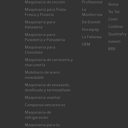
Maquinaria de cocción
Profesional
Stima
Maquinaria para Pasta
La
Tec Tec
Fresca y Pizzería
Monferrina
Conti
Maquinaria para
De Danieli
Coldline
Heladería
Horequip
Qualityfry
Maquinaria para
La Felsinea
Pastelería y Panadería
Icetech
OEM
Maquinaria para
BRX
Chocolate
Maquinaria de carnicería y
charcutería
Mobiliario de acero
inoxidable
Maquinaria de envasado,
dosificado y termosellado
Maquinaria auxiliar
Campanas extractoras
Maquinaria de
refrigeración
Maquinaria para la