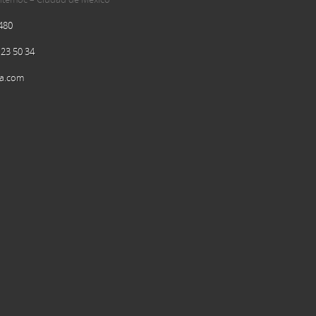
480
 23 50 34
a.com