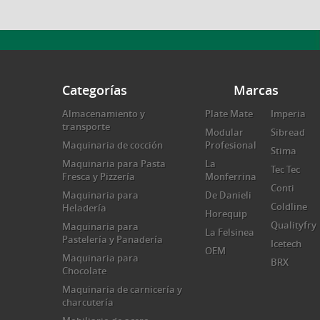
Categorías
Marcas
Almacenamiento y
Plate Mate
Imperia
transporte
Modular
Sibread
Maquinaria de cocción
Profesional
Stima
Maquinaria para Pasta
La
Tec Tec
Fresca y Pizzería
Monferrina
Conti
Maquinaria para
De Danieli
Coldline
Heladería
Horequip
Qualityfry
Maquinaria para
La Felsinea
Pastelería y Panadería
Icetech
OEM
Maquinaria para
BRX
Chocolate
Maquinaria de carnicería y
charcutería