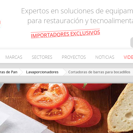
Expertos en soluciones de equipam
para restauración y tecnoaliment
IMPORTADORES EXCLUSIVOS
MARCAS
SECTORES
PROYECTOS
NOTICIAS
VID
ras de Pan
Lavaporcionadores
Cortadoras de barras para bocadillos