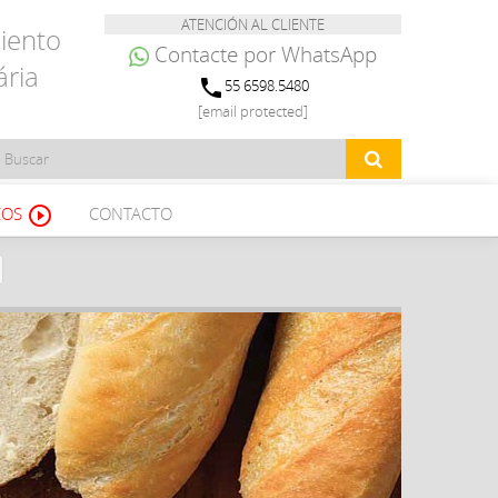
ATENCIÓN AL CLIENTE
iento
Contacte por WhatsApp
ária
phone
55 6598.5480
[email protected]
EOS
CONTACTO
play_circle_outline