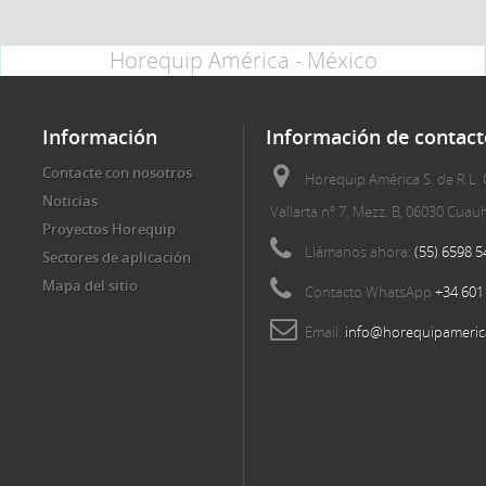
Horequip América - México
Información
Información de contact
Contacte con nosotros
Horequip América S. de R.L. 
Noticias
Vallarta nº 7, Mezz. B, 06030 Cua
Proyectos Horequip
Llámanos ahora:
(55) 6598 5
Sectores de aplicación
Mapa del sitio
Contacto WhatsApp
+34 601
Email:
info@horequipameric