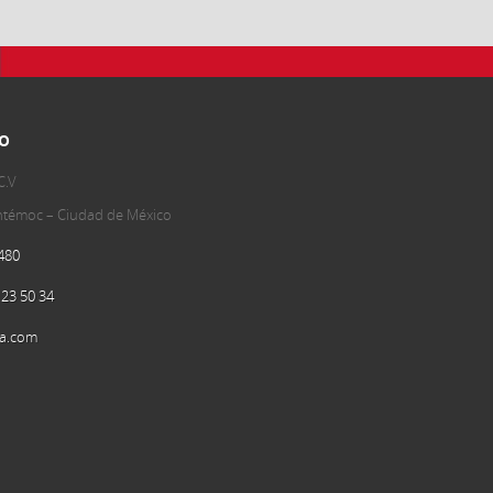
o
C.V
uhtémoc – Ciudad de México
480
 23 50 34
a.com