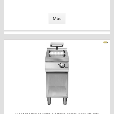
Más
Mantenedor caliente eléctrico sobre base abierta