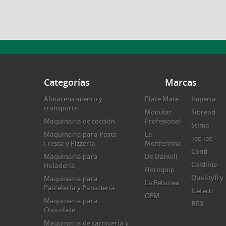
Categorías
Marcas
Almacenamiento y
Plate Mate
Imperia
transporte
Modular
Sibread
Maquinaria de cocción
Profesional
Stima
Maquinaria para Pasta
La
Tec Tec
Fresca y Pizzería
Monferrina
Conti
Maquinaria para
De Danieli
Coldline
Heladería
Horequip
Qualityfry
Maquinaria para
La Felsinea
Pastelería y Panadería
Icetech
OEM
Maquinaria para
BRX
Chocolate
Maquinaria de carnicería y