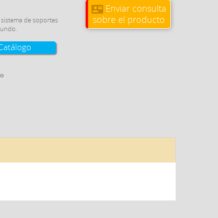
Enviar consulta
contact_mail
sobre el producto
o sistema de soportes
mundo.
Catálogo
go