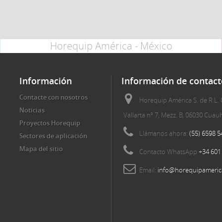
Horequip América - México
Información
Información de contact
Contacte con nosotros
Horequip América S. de R.L. 
Noticias
Vallarta nº 7, Mezz. B, 06030 Cua
Proyectos Horequip
Llámanos ahora:
(55) 6598 5
Sectores de aplicación
Mapa del sitio
Contacto WhatsApp
+34 601
Email:
info@horequipameric