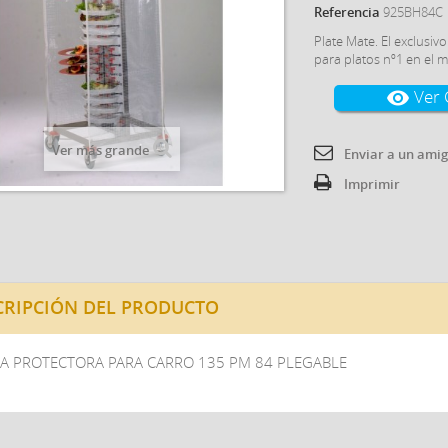
Referencia
925BH84C
Plate Mate. El exclusiv
para platos nº1 en el 
Ver 
visibility
Ver más grande
Enviar a un ami
Imprimir
CRIPCIÓN DEL PRODUCTO
A PROTECTORA PARA CARRO 135 PM 84 PLEGABLE