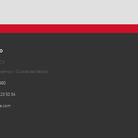
o
C.V
uhtémoc – Ciudad de México
480
 23 50 34
a.com