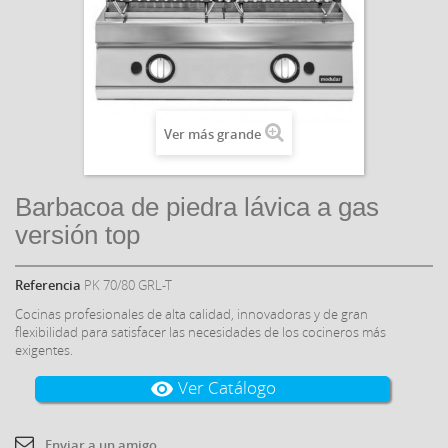
Ver más grande
Barbacoa de piedra lávica a gas
versión top
Referencia
PK 70/80 GRL-T
Cocinas profesionales de alta calidad, innovadoras y de gran
flexibilidad para satisfacer las necesidades de los cocineros más
exigentes.
Ver Catálogo
visibility
Enviar a un amigo