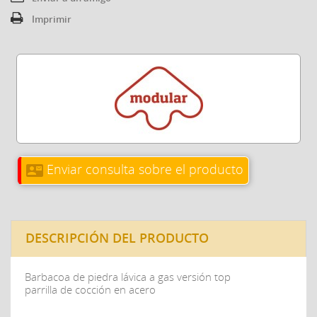
Imprimir
Enviar consulta sobre el producto
contact_mail
DESCRIPCIÓN DEL PRODUCTO
Barbacoa de piedra lávica a gas versión top
parrilla de cocción en acero