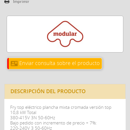
Imprimir
Enviar consulta sobre el producto
contact_mail
DESCRIPCIÓN DEL PRODUCTO
Fry top eléctrico plancha mixta cromada versión top
10,8 kW Total
380-415V 3N 50-60Hz
Bajo pedido con incremento de precio + 7%:
220-240V 3 50-60Hz