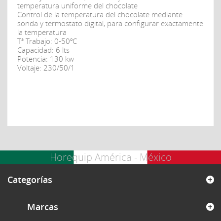
temperatura uniforme del chocolate
Control de la temperatura del chocolate mediante
sonda y termostato digital, para configurar exactamente
la temperatura
Tª Trabajo: 0-50ºC
Capacidad: 6 lts
Potencia: 130 kw
Voltaje: 230/50/1
Horequip América - México
Categorías
Marcas