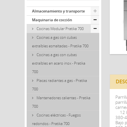
Almacenamiento y transporte
Maquinaria de cocción
Cocinas Modular Pratika 700
Cocinas a gas con cubas
extraíbles esmaltadas - Pratika 700
Cocinas a gas con cubas
extraíbles en acero inox - Pratika
700
DES
Placas radiantes a gas - Pratika
700
Parril
Mantenedores calientes - Pratika
parril
700
carne
12 k
Cocinas eléctricas - Fuegos
380-4
Bajo 
redondos - Pratika 700