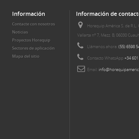
Información
Información de contact
Contacte con nosotros
Horequip América S. de R.L. 
Noticias
Vallarta nº 7, Mezz. B, 06030 Cua
Proyectos Horequip
Llámanos ahora:
(55) 6598 5
Sectores de aplicación
Mapa del sitio
Contacto WhatsApp
+34 601
Email:
info@horequipameric