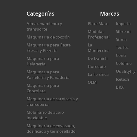
Categorías
Marcas
Almacenamiento y
Plate Mate
Imperia
transporte
Modular
Sibread
Maquinaria de cocción
Profesional
Stima
Maquinaria para Pasta
La
Tec Tec
Fresca y Pizzería
Monferrina
Conti
Maquinaria para
De Danieli
Coldline
Heladería
Horequip
Qualityfry
Maquinaria para
La Felsinea
Pastelería y Panadería
Icetech
OEM
Maquinaria para
BRX
Chocolate
Maquinaria de carnicería y
charcutería
Mobiliario de acero
inoxidable
Maquinaria de envasado,
dosificado y termosellado