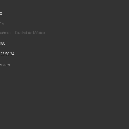
o
C.V
uhtémoc – Ciudad de México
480
 23 50 34
a.com