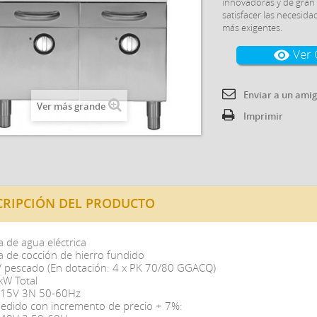
innovadoras y de gran f
satisfacer las necesida
más exigentes.
Ver 
visibility
Enviar a un ami
Ver más grande
Imprimir
CRIPCIÓN DEL PRODUCTO
la de agua eléctrica
la de cocción de hierro fundido
/ pescado (En dotación: 4 x PK 70/80 GGACQ)
W Total
15V 3N 50-60Hz
pedido con incremento de precio + 7%: