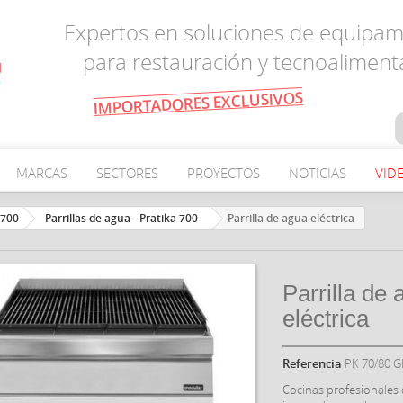
Expertos en soluciones de equipam
para restauración y tecnoaliment
IMPORTADORES EXCLUSIVOS
MARCAS
SECTORES
PROYECTOS
NOTICIAS
VID
 700
Parrillas de agua - Pratika 700
Parrilla de agua eléctrica
Parrilla de
eléctrica
Referencia
PK 70/80 
Cocinas profesionales d