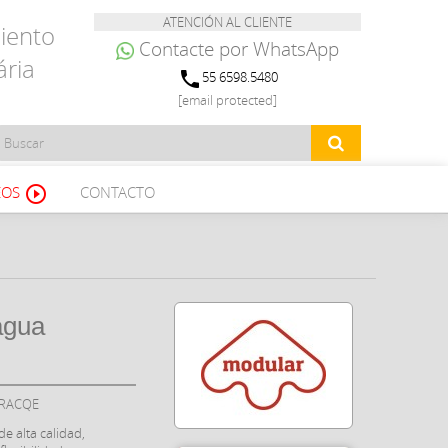
ATENCIÓN AL CLIENTE
iento
Contacte por WhatsApp
ária
phone
55 6598.5480
[email protected]
EOS
CONTACTO
play_circle_outline
 agua
GRACQE
e alta calidad,