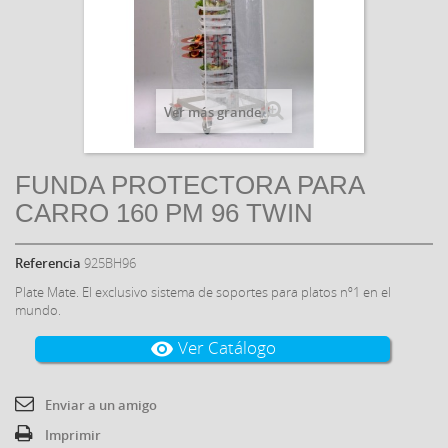
Ver más grande
FUNDA PROTECTORA PARA
CARRO 160 PM 96 TWIN
Referencia
925BH96
Plate Mate. El exclusivo sistema de soportes para platos nº1 en el
mundo.
Ver Catálogo
visibility
Enviar a un amigo
Imprimir