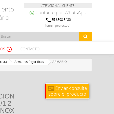
ATENCIÓN AL CLIENTE
iento
Contacte por WhatsApp
ária
phone
55 6598.5480
[email protected]
EOS
CONTACTO
play_circle_outline
pasta
Armarios frigoríficos
ARMARIO
Enviar consulta
contact_mail
sobre el producto
CION
/1 2
INOX