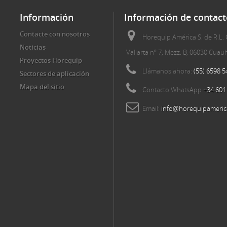
Información
Información de contact
Contacte con nosotros
Horequip América S. de R.L. 
Noticias
Vallarta nº 7, Mezz. B, 06030 Cua
Proyectos Horequip
Llámanos ahora:
(55) 6598 5
Sectores de aplicación
Mapa del sitio
Contacto WhatsApp
+34 601
Email:
info@horequipameric