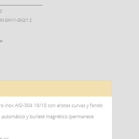
0
N GN1/1-GN2/1 2
go
ro inox AISI-304 18/10 con aristas curvas y fondo
re automático y burlete magnético (permanece
tura.