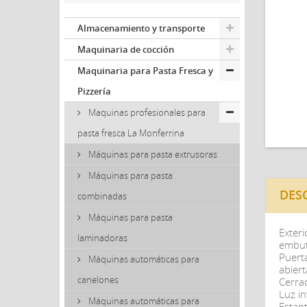
Almacenamiento y transporte
Maquinaria de cocción
Maquinaria para Pasta Fresca y
Pizzería
Maquinas profesionales para
pasta fresca La Monferrina
Máquinas para pasta extrusoras
Máquinas para pasta
DES
combinadas
Máquinas para pasta
Exteri
laminadoras
embut
Puert
Máquinas automáticas para
abiert
canelones
Cerrad
Luz in
Máquinas automáticas para
Estant