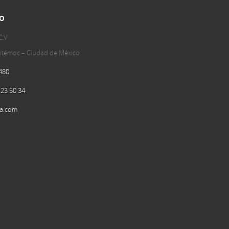
o
C.V
uhtémoc – Ciudad de México
480
 23 50 34
a.com