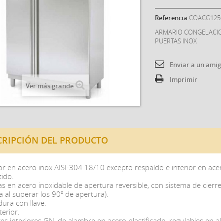
Referencia
COACG125
ARMARIO CONGELACIO
PUERTAS INOX
Enviar a un ami
Imprimir
Ver más grande
CRIPCIÓN DEL PRODUCTO
or en acero inox AISI-304 18/10 excepto respaldo e interior en ace
ido.
as en acero inoxidable de apertura reversible, con sistema de cier
a al superar los 90º de apertura).
ura con llave.
terior.
es interiores GN, de alambre en acero plastificado, regulables en al