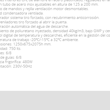
en tubo de acero inox ajustables en altura de 125 a 200 mm.
o de mandos y rejilla ventilación motor desmontables.
d condensadora ventilada.
rador sistema tiro forzado, con recubrimiento anticorrosión.
eniladores tiro forzado al abrir la puerta.
ración automática del agua de descarche.
miento de poliuretano inyectado, densidad 40kg/m3, bajo GWP y ce
l digital de temperatura y descarches, eficiente en la gestión del 
ratura de trabajo -20ºC/-15ºC a 32ºC ambiente.
siones: 1250x675x2075h mm.
dad: 750 lts.
es: 6/8
de guías: 6/8
ia frigorífica: 480W
ntación: 230V-50Hz