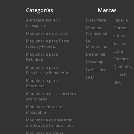
Categorías
Marcas
Almacenamiento y
Plate Mate
Imperia
transporte
Modular
Sibread
Maquinaria de cocción
Profesional
Stima
Maquinaria para Pasta
La
Tec Tec
Fresca y Pizzería
Monferrina
Conti
Maquinaria para
De Danieli
Coldline
Heladería
Horequip
Qualityfry
Maquinaria para
La Felsinea
Pastelería y Panadería
Icetech
OEM
Maquinaria para
BRX
Chocolate
Maquinaria de carnicería y
charcutería
Mobiliario de acero
inoxidable
Maquinaria de envasado,
dosificado y termosellado
Maquinaria auxiliar