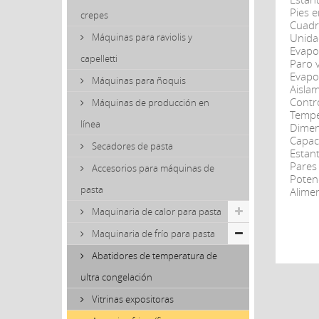
Pies 
crepes
Cuadr
Máquinas para raviolis y
Unida
Evapo
capelletti
Paro v
Evapo
Máquinas para ñoquis
Aisla
Contro
Máquinas de producción en
Tempe
línea
Dimen
Capaci
Secadores de pasta
Estant
Pares 
Accesorios para máquinas de
Potenc
pasta
Alime
Maquinaria de calor para pasta
Maquinaria de frío para pasta
Abatidores de temperatura de
ultra congelación
Vitrinas expositoras