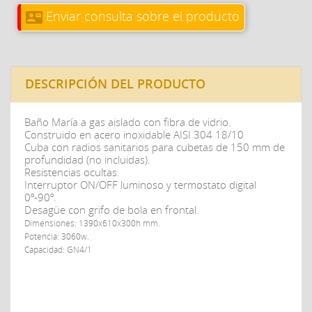
Enviar consulta sobre el producto
contact_mail
DESCRIPCIÓN DEL PRODUCTO
Baño María a gas aislado con fibra de vidrio.
Construido en acero inoxidable AISI 304 18/10
Cuba con radios sanitarios para cubetas de 150 mm de
profundidad (no incluidas).
Resistencias ocultas.
Interruptor ON/OFF luminoso y termostato digital
0º-90º.
Desagüe con grifo de bola en frontal.
Dimensiones: 1390x610x300h mm.
Potencia: 3060w.
Capacidad: GN4/1