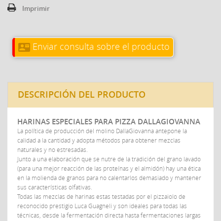
Imprimir
Enviar consulta sobre el producto
contact_mail
DESCRIPCIÓN DEL PRODUCTO
HARINAS ESPECIALES PARA PIZZA DALLAGIOVANNA
La política de producción del molino DallaGiovanna antepone la
calidad a la cantidad y adopta métodos para obtener mezclas
naturales y no estresadas.
Junto a una elaboración que se nutre de la tradición del grano lavado
(para una mejor reacción de las proteínas y el almidón) hay una ética
en la molienda de granos para no calentarlos demasiado y mantener
sus características olfativas.
Todas las mezclas de harinas estas testadas por el pizzaiolo de
reconocido prestigio Luca Guagneli y son ideales para todas las
técnicas, desde la fermentación directa hasta fermentaciones largas