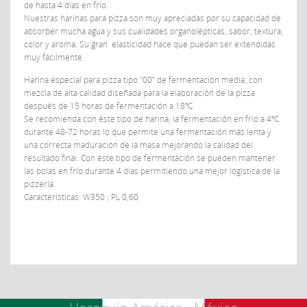
de hasta 4 días en frío.
Nuestras harinas para pizza son muy apreciadas por su capacidad de
absorber mucha agua y sus cualidades organolépticas, sabor, textura,
color y aroma. Su gran elasticidad hace que puedan ser extendidas
muy fácilmente.
Harina especial para pizza tipo “00” de fermentación media, con
mezcla de alta calidad diseñada para la elaboración de la pizza
después de 15 horas de fermentación a 18ºC.
Se recomienda con éste tipo de harina, la fermentación en frío a 4ºC
durante 48-72 horas lo que permite una fermentación más lenta y
una correcta maduración de la masa mejorando la calidad del
resultado final. Con éste tipo de fermentación se pueden mantener
las bolas en frío durante 4 días permitiendo una mejor logística de la
pizzería.
Características: W350 ; PL 0,60