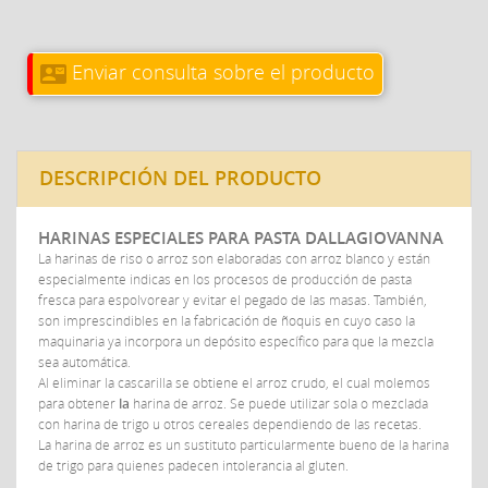
Enviar consulta sobre el producto
contact_mail
DESCRIPCIÓN DEL PRODUCTO
HARINAS ESPECIALES PARA PASTA DALLAGIOVANNA
La harinas de riso o arroz son elaboradas con arroz blanco y están
especialmente indicas en los procesos de producción de pasta
fresca para espolvorear y evitar el pegado de las masas. También,
son imprescindibles en la fabricación de ñoquis en cuyo caso la
maquinaria ya incorpora un depósito específico para que la mezcla
sea automática.
Al eliminar la cascarilla se obtiene el arroz crudo, el cual molemos
para obtener
la
harina de arroz. Se puede utilizar sola o mezclada
con harina de trigo u otros cereales dependiendo de las recetas.
La harina de arroz es un sustituto particularmente bueno de la harina
de trigo para quienes padecen intolerancia al gluten.