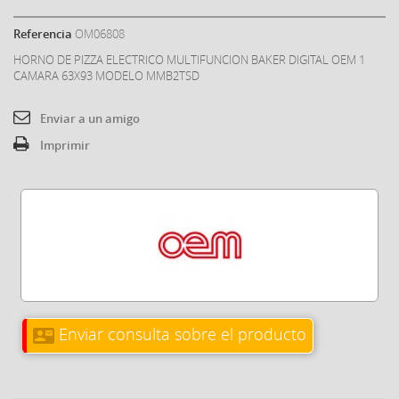
Referencia
OM06808
HORNO DE PIZZA ELECTRICO MULTIFUNCION BAKER DIGITAL OEM 1
CAMARA 63X93 MODELO MMB2TSD
Enviar a un amigo
Imprimir
Enviar consulta sobre el producto
contact_mail