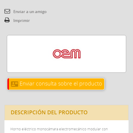
Enviar a un amigo
Imprimir
Enviar consulta sobre el producto
contact_mail
DESCRIPCIÓN DEL PRODUCTO
Horno eléctrico monocámara electromecánico modular con