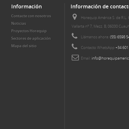
Información
Información de contact
Contacte con nosotros
Horequip América S. de R.L. 
Noticias
Vallarta nº 7, Mezz. B, 06030 Cua
Proyectos Horequip
Llámanos ahora:
(55) 6598 5
Sectores de aplicación
Mapa del sitio
Contacto WhatsApp
+34 601
Email:
info@horequipameric