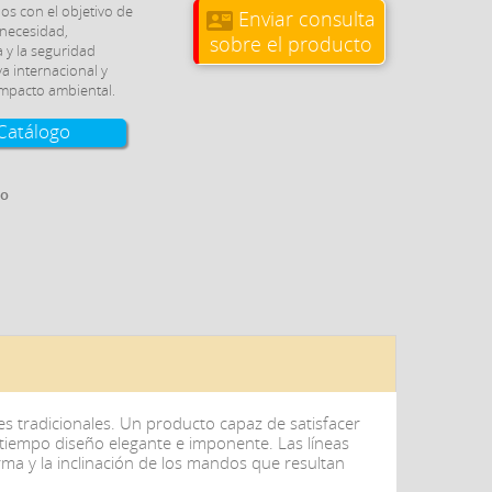
os con el objetivo de
Enviar consulta
contact_mail
 necesidad,
sobre el producto
a y la seguridad
a internacional y
impacto ambiental.
Catálogo
go
s tradicionales. Un producto capaz de satisfacer
o tiempo diseño elegante e imponente. Las líneas
orma y la inclinación de los mandos que resultan