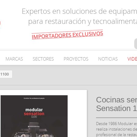
Expertos en soluciones de equipam
para restauración y tecnoaliment
IMPORTADORES EXCLUSIVOS
MARCAS
SECTORES
PROYECTOS
NOTICIAS
VID
 1100
Cocinas ser
Sensation 
Desde 1986 Modular es
realiza instalaciones de
profesional de la resta