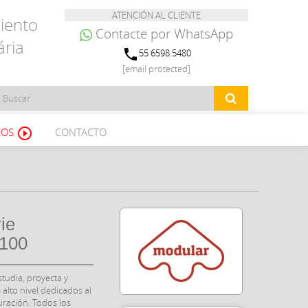
ATENCIÓN AL CLIENTE
iento
Contacte por WhatsApp
ária
phone
55 6598.5480
[email protected]
EOS
CONTACTO
play_circle_outline
ie
1100
tudia, proyecta y
 alto nivel dedicados al
uración. Todos los