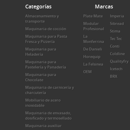
Categorías
Marcas
Almacenamiento y
Plate Mate
Imperia
transporte
Modular
Sibread
Maquinaria de cocción
Profesional
Stima
Maquinaria para Pasta
La
Tec Tec
Fresca y Pizzería
Monferrina
Conti
Maquinaria para
De Danieli
Coldline
Heladería
Horequip
Qualityfry
Maquinaria para
La Felsinea
Pastelería y Panadería
Icetech
OEM
Maquinaria para
BRX
Chocolate
Maquinaria de carnicería y
charcutería
Mobiliario de acero
inoxidable
Maquinaria de envasado,
dosificado y termosellado
Maquinaria auxiliar