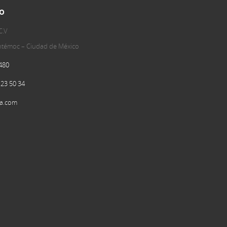
o
C.V
uhtémoc – Ciudad de México
480
 23 50 34
a.com